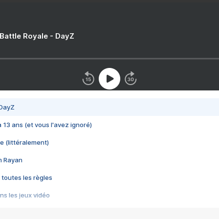
 Battle Royale - DayZ
 DayZ
 a 13 ans (et vous l'avez ignoré)
e (littéralement)
im Rayan
 toutes les règles
s les jeux vidéo
us choquant de Rockstar ? - Le scandale BULLY