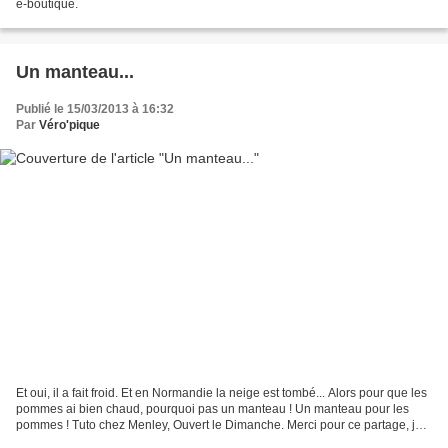
e-boutique.
Un manteau...
Publié le 15/03/2013 à 16:32
Par
Véro'pique
Et oui, il a fait froid. Et en Normandie la neige est tombé... Alors pour que les
pommes ai bien chaud, pourquoi pas un manteau ! Un manteau pour les
pommes ! Tuto chez Menley, Ouvert le Dimanche. Merci pour ce partage, je
me suis bien amusée. Et Camille,...