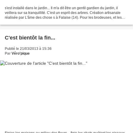
s'est installé dans le jardin... Il m'a dit être un gentil gardien du jardin, il
veillera sur sa tranquillité. C'est un esprit des arbres. Création artisanale
réalisée par L'âme des chose s à Falaise (14). Pour les brodeuses, et les
amoureuses de l'artisanat...
C'est bientôt la fin...
Publié le 21/03/2013 à 15:36
Par
Véro'pique
Finies les maisons au milieu des fleurs... finis les chats guétant les oiseaux,